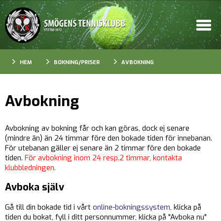
HEM
BOKNING/PRISER
AVBOKNING
Avbokning
Avbokning av bokning får och kan göras, dock ej senare
(mindre än) än 24 timmar före den bokade tiden för innebanan.
För utebanan gäller ej senare än 2 timmar före den bokade
tiden.
För avbokning inom 24 resp.2 timmar, kontakta
klubbledningen.
Avboka själv
Gå till din bokade tid i vårt
online-bokningssystem
, klicka på
tiden du bokat, fyll i ditt personnummer, klicka på "Avboka nu"